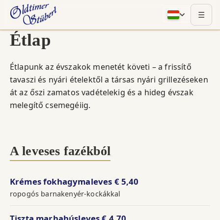
☰
Étlap
Étlapunk az évszakok menetét követi – a frissítő
tavaszi és nyári ételektől a társas nyári grillezéseken
át az őszi zamatos vadételekig és a hideg évszak
melegítő csemegéiig.
A leveses fazékból
Krémes fokhagymaleves
€ 5,40
ropogós barnakenyér-kockákkal
Tiszta marhahúsleves
€ 4,70