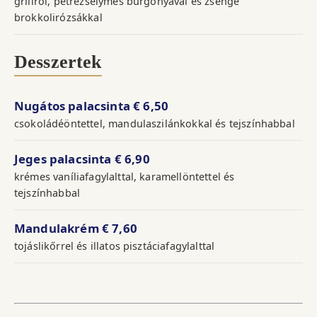
grillről, petrezselymes burgonyával és zsenge
brokkolirózsákkal
Desszertek
Nugátos palacsinta
€ 6,50
csokoládéöntettel, mandulaszilánkokkal és tejszínhabbal
Jeges palacsinta
€ 6,90
krémes vaníliafagylalttal, karamellöntettel és
tejszínhabbal
Mandulakrém
€ 7,60
tojáslikőrrel és illatos pisztáciafagylalttal