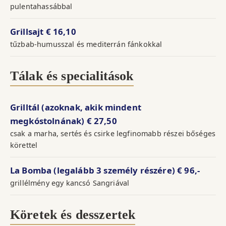
pulentahassábbal
Grillsajt
€ 16,10
tűzbab-humusszal és mediterrán fánkokkal
Tálak és specialitások
Grilltál (azoknak, akik mindent
megkóstolnának)
€ 27,50
csak a marha, sertés és csirke legfinomabb részei bőséges
körettel
La Bomba (legalább 3 személy részére)
€ 96,-
grillélmény egy kancsó Sangriával
Köretek és desszertek