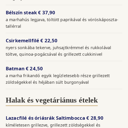
Bélszín steak
€ 37,90
a marhahús legjava, töltött paprikával és vöröskáposzta-
tallérral
Csirkemellfilé
€ 22,50
nyers sonkába tekerve, juhsajtkrémmel és rukkolával
töltve, quinoa-pogácsával és grillezett cukkinivel
Batman
€ 24,50
a marha frikandó egyik legízletesebb része grillezett
zöldségekkel és héjában sült burgonyával
Halak és vegetáriánus ételek
Lazacfilé és óriásrák Saltimbocca
€ 28,90
kíméletesen grillezve, grillezett zöldségekkel és