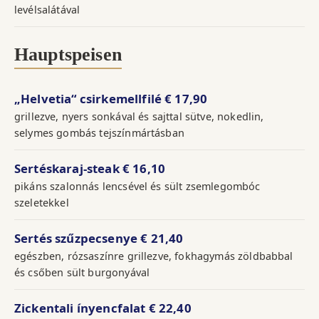
levélsalátával
Hauptspeisen
„Helvetia“ csirkemellfilé
€ 17,90
grillezve, nyers sonkával és sajttal sütve, nokedlin,
selymes gombás tejszínmártásban
Sertéskaraj-steak
€ 16,10
pikáns szalonnás lencsével és sült zsemlegombóc
szeletekkel
Sertés szűzpecsenye
€ 21,40
egészben, rózsaszínre grillezve, fokhagymás zöldbabbal
és csőben sült burgonyával
Zickentali ínyencfalat
€ 22,40