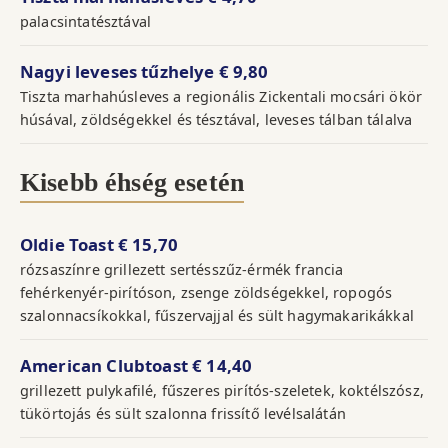
palacsintatésztával
Nagyi leveses tűzhelye
€ 9,80
Tiszta marhahúsleves a regionális Zickentali mocsári ökör
húsával, zöldségekkel és tésztával, leveses tálban tálalva
Kisebb éhség esetén
Oldie Toast
€ 15,70
rózsaszínre grillezett sertésszűz-érmék francia
fehérkenyér-pirítóson, zsenge zöldségekkel, ropogós
szalonnacsíkokkal, fűszervajjal és sült hagymakarikákkal
American Clubtoast
€ 14,40
grillezett pulykafilé, fűszeres pirítós-szeletek, koktélszósz,
tükörtojás és sült szalonna frissítő levélsalátán