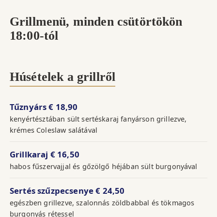
Grillmenü, minden csütörtökön
18:00-tól
Húsételek a grillről
Tűznyárs
€ 18,90
kenyértésztában sült sertéskaraj fanyárson grillezve,
krémes Coleslaw salátával
Grillkaraj
€ 16,50
habos fűszervajjal és gőzölgő héjában sült burgonyával
Sertés szűzpecsenye
€ 24,50
egészben grillezve, szalonnás zöldbabbal és tökmagos
burgonyás rétessel