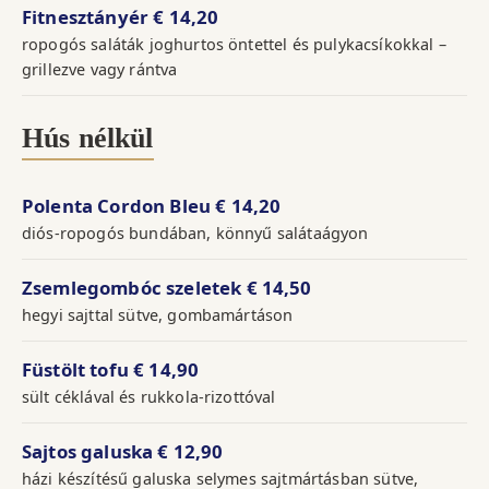
Fitnesztányér
€ 14,20
ropogós saláták joghurtos öntettel és pulykacsíkokkal –
grillezve vagy rántva
Hús nélkül
Polenta Cordon Bleu
€ 14,20
diós-ropogós bundában, könnyű salátaágyon
Zsemlegombóc szeletek
€ 14,50
hegyi sajttal sütve, gombamártáson
Füstölt tofu
€ 14,90
sült céklával és rukkola-rizottóval
Sajtos galuska
€ 12,90
házi készítésű galuska selymes sajtmártásban sütve,