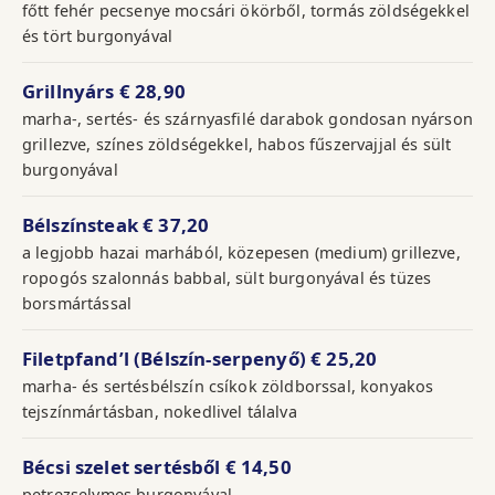
főtt fehér pecsenye mocsári ökörből, tormás zöldségekkel
és tört burgonyával
Grillnyárs
€ 28,90
marha-, sertés- és szárnyasfilé darabok gondosan nyárson
grillezve, színes zöldségekkel, habos fűszervajjal és sült
burgonyával
Bélszínsteak
€ 37,20
a legjobb hazai marhából, közepesen (medium) grillezve,
ropogós szalonnás babbal, sült burgonyával és tüzes
borsmártással
Filetpfand’l (Bélszín-serpenyő)
€ 25,20
marha- és sertésbélszín csíkok zöldborssal, konyakos
tejszínmártásban, nokedlivel tálalva
Bécsi szelet sertésből
€ 14,50
petrezselymes burgonyával